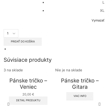
L
XL
Vymazať
Dámske
tričko
-
PRIDAŤ DO KOŠÍKA
Veniec
počet
Súvisiace produkty
3 na sklade
Nie je na sklade
Pánske tričko –
Pánske tričko –
Veniec
Gitara
20,00
€
VIAC INFO
This
DETAIL PRODUKTU
product
has