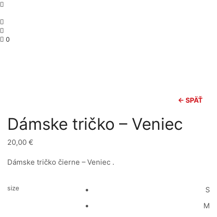
0
← SPÄŤ
Dámske tričko – Veniec
20,00
€
Dámske tričko čierne – Veniec .
size
S
M